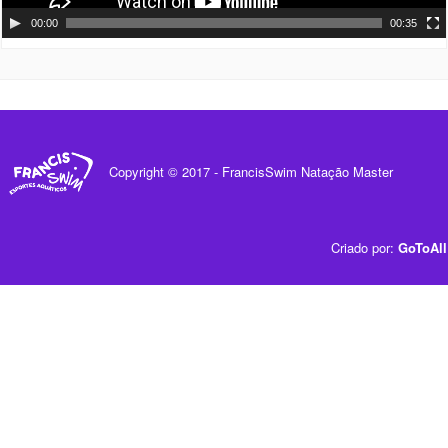
00:00
00:35
Copyright © 2017 - FrancisSwim Natação Master
Criado por:
GoToAll