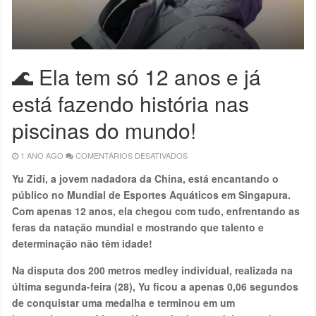
🌊 Ela tem só 12 anos e já
está fazendo história nas
piscinas do mundo!
1 ANO AGO
COMENTÁRIOS DESATIVADOS
EM
🌊
ELA
Yu Zidi, a jovem nadadora da China, está encantando o
TEM
SÓ
público no Mundial de Esportes Aquáticos em Singapura.
12
ANOS
Com apenas 12 anos, ela chegou com tudo, enfrentando as
E
JÁ
feras da natação mundial e mostrando que talento e
ESTÁ
FAZENDO
determinação não têm idade!
HISTÓRIA
NAS
PISCINAS
Na disputa dos 200 metros medley individual, realizada na
DO
MUNDO!
última segunda-feira (28), Yu ficou a apenas 0,06 segundos
de conquistar uma medalha e terminou em um