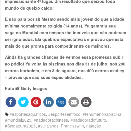
impressionante 4º lugar. Um resultado que deixou todo
mundo de queixo caído!
E não para por aí! Mesmo sendo mais jovem do que a idade
mínima normalmente exigida (14 anos), Yu garantiu sua
vaga no Mundial com tempos tão incríveis que não puderam
ser ignorados. Ela quebrou expectativas e provou que está
mais do que pronta para competir entre os melhores.
Ainda há grandes chances de vermos essa promessa subir
ao pódio! Yu volta às piscinas nos dias 31 de julho, nos 200
metros borboleta, e em 3 de agosto, nos 400 metros medley
– provas que são suas especialidades.
Foto 📸 Getty Images
#esportesaquaticos
,
#esportesemfoco
,
#fenomenonapiscina
,
#mundial2025
,
#nadadorachinesa
,
#nadadoradofuturo
,
#Singapura2025
,
#yu12anos
,
Francisswim
,
natação