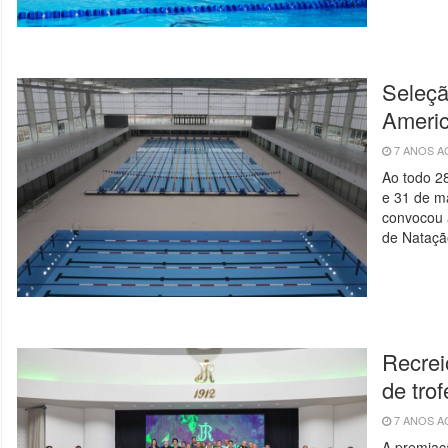
Seleçã
Americ
7 ANOS 
Ao todo 2
e 31 de m
convocou 
de Nataçã
Recrei
de tro
7 ANOS 
A premiaçã