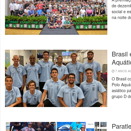
de dezemb
social e e
na noite d
Brasil
Aquáti
7 ANOS 
O Brasil 
Polo Aquát
asiático p
grupo D d
Paratl