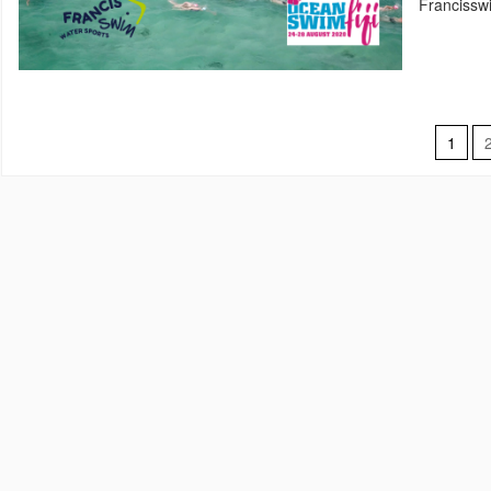
Francissw
1
Nav
por
pos