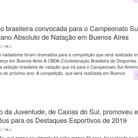
o brasileira convocada para o Campeonato Su
ano Absoluto de Natação em Buenos Aires
AGO
0
8 nadadores foram chamados para a competição que será realizada en
arço em Buenos Aires A CBDA (Confederação Brasileira de Desportes 
a seleção brasileira de natação que irá para o Campeonato Sul-Ameri
o do próximo ano. A competição, que será realizada em Buenos
o da Juventude, de Caxias do Sul, promoveu e
féus para os Destaques Esportivos de 2019
AGO
0
o, que ocorre anualmente há pelos menos 30 anos, foi realizada no úl