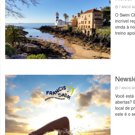
7 ANOS 
O Swim Ch
incrível r
vinda à no
treino apo
Newsle
7 ANOS 
Você está
abertas? 
local de pr
este é o 