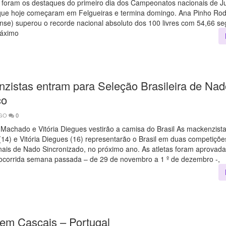
s, foram os destaques do primeiro dia dos Campeonatos nacionais de J
que hoje começaram em Felgueiras e termina domingo. Ana Pinho Rod
nse) superou o recorde nacional absoluto dos 100 livres com 54,66 s
máximo
zistas entram para Seleção Brasileira de Nad
co
AGO
0
 Machado e Vitória Diegues vestirão a camisa do Brasil As mackenzist
14) e Vitória Diegues (16) representarão o Brasil em duas competiçõe
nais de Nado Sincronizado, no próximo ano. As atletas foram aprovada
 ocorrida semana passada – de 29 de novembro a 1 º de dezembro -,
em Cascais – Portugal