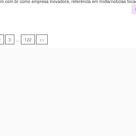
im.com.br como empresa inovadora, referência em mídia/notícias foc
2
3
…
122
>>
egação
ts