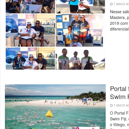
7 ANOS 
Nesse sáb
Masters, 
2019 com 
diferencia
Portal
Swim F
7 ANOS 
O Portal 
Swim Fiji,
o fôlego, 