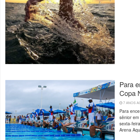
Para e
Copa N
7 ANOS 
Para ence
sênior em
sexta-feir
Arena Aqu