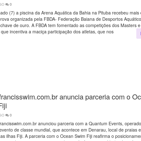
AGO
0
ado (7) a piscina da Arena Aquática da Bahia na Pituba recebeu mais 
prova organizada pela FBDA- Federação Baiana de Desportos Aquáticos
chave de ouro. A FBDA tem fomentado as competições dos Masters e 
l que incentiva a maciça participação dos atletas, que nos
 francisswim.com.br anuncia parceria com o O
iji
AGO
0
Francisswim.com.br anunciou parceria com a Quantum Events, operad
 evento de classe mundial, que acontece em Denarau, local de praias e i
nas ilhas Fiji. A parceria com o Ocean Swim Fiji reafirma o posicioname