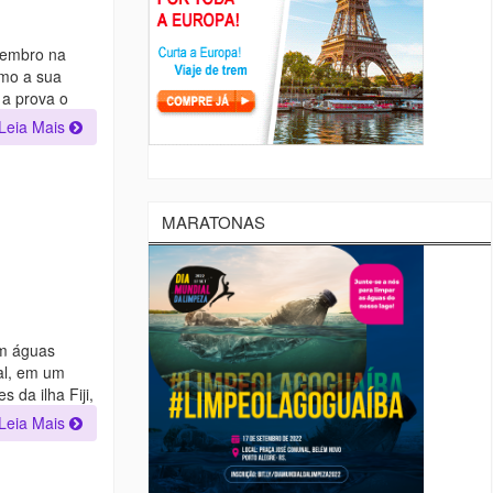
tembro na
imo a sua
 a prova o
Leia Mais
MARATONAS
em águas
al, em um
s da ilha Fiji,
Leia Mais