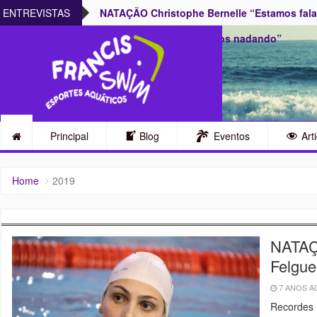
armente no Rio
ENTREVISTAS
NATAÇÃO Christophe Bernelle “Estamos falan
temos de nos imaginarmos nadando”
Principal
Blog
Eventos
Art
Home
2019
NATAÇ
Felgue
7 ANOS 
Recordes 