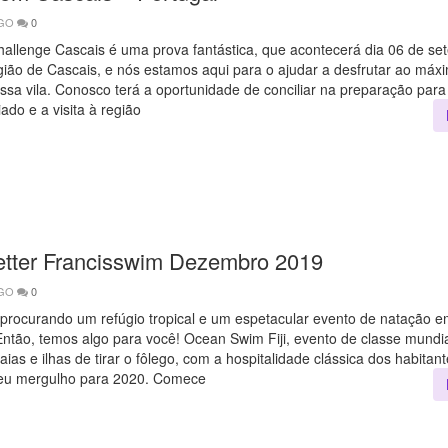
AGO
0
allenge Cascais é uma prova fantástica, que acontecerá dia 06 de se
egião de Cascais, e nós estamos aqui para o ajudar a desfrutar ao máx
ssa vila. Conosco terá a oportunidade de conciliar na preparação para
iado e a visita à região
tter Francisswim Dezembro 2019
AGO
0
 procurando um refúgio tropical e um espetacular evento de natação 
Então, temos algo para você! Ocean Swim Fiji, evento de classe mundi
aias e ilhas de tirar o fôlego, com a hospitalidade clássica dos habitante
seu mergulho para 2020. Comece