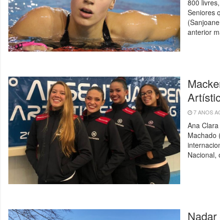
800 livre
Seniores 
(Sanjoane
anterior 
Macken
Artísti
7 ANOS 
Ana Clara
Machado (
internacio
Nacional,
Nadar 