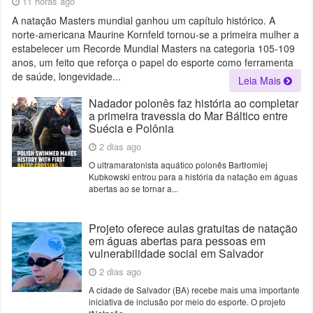
11 horas ago
A natação Masters mundial ganhou um capítulo histórico. A
norte-americana Maurine Kornfeld tornou-se a primeira mulher a
estabelecer um Recorde Mundial Masters na categoria 105-109
anos, um feito que reforça o papel do esporte como ferramenta
de saúde, longevidade...
Leia Mais
Nadador polonês faz história ao completar
a primeira travessia do Mar Báltico entre
Suécia e Polônia
2 dias ago
O ultramaratonista aquático polonês Bartłomiej
Kubkowski entrou para a história da natação em águas
abertas ao se tornar a...
Projeto oferece aulas gratuitas de natação
em águas abertas para pessoas em
vulnerabilidade social em Salvador
2 dias ago
A cidade de Salvador (BA) recebe mais uma importante
iniciativa de inclusão por meio do esporte. O projeto