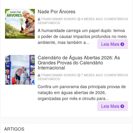
UM
EVENTO
QUE
Nade Por Árvores
VAI
MUITO
ALÉM
FRANCISMAR SIVIERO
4 MESES AGO
COMENTÁRIOS
DO
DESATIVADOS
EM
ESPORTE
NADE
A humanidade carrega um papel duplo: temos
POR
ÁRVORES
o poder de causar impactos profundos no meio
ambiente, mas também a...
Leia Mais
Calendário de Águas Abertas 2026: As
Grandes Provas do Calendário
Internacional
FRANCISMAR SIVIERO
7 MESES AGO
COMENTÁRIOS
DESATIVADOS
EM
CALENDÁRIO
Confira um panorama das principais provas de
DE
ÁGUAS
natação em águas abertas de 2026,
ABERTAS
2026:
organizadas por mês e circuito para...
AS
GRANDES
Leia Mais
PROVAS
DO
CALENDÁRIO
INTERNACIONAL
ARTIGOS