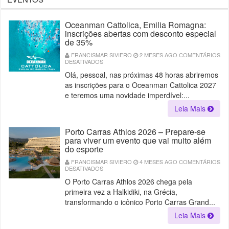
Oceanman Cattolica, Emilia Romagna:
inscrições abertas com desconto especial
de 35%
FRANCISMAR SIVIERO
2 MESES AGO
COMENTÁRIOS
DESATIVADOS
EM
OCEANMAN
Olá, pessoal, nas próximas 48 horas abriremos
CATTOLICA,
EMILIA
as inscrições para o Oceanman Cattolica 2027
ROMAGNA:
INSCRIÇÕES
e teremos uma novidade imperdível:...
ABERTAS
COM
Leia Mais
DESCONTO
ESPECIAL
DE
35%
Porto Carras Athlos 2026 – Prepare-se
para viver um evento que vai muito além
do esporte
FRANCISMAR SIVIERO
4 MESES AGO
COMENTÁRIOS
DESATIVADOS
EM
PORTO
O Porto Carras Athlos 2026 chega pela
CARRAS
ATHLOS
primeira vez a Halkidiki, na Grécia,
2026
–
transformando o icônico Porto Carras Grand...
PREPARE-
SE
Leia Mais
PARA
VIVER