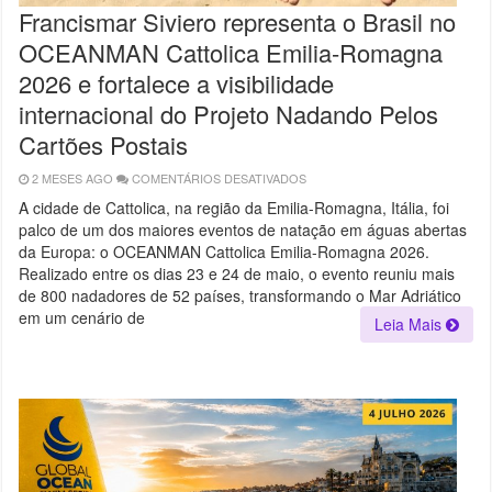
Francismar Siviero representa o Brasil no
OCEANMAN Cattolica Emilia-Romagna
2026 e fortalece a visibilidade
internacional do Projeto Nadando Pelos
Cartões Postais
2 MESES AGO
COMENTÁRIOS DESATIVADOS
EM
FRANCISMAR
SIVIERO
A cidade de Cattolica, na região da Emilia-Romagna, Itália, foi
REPRESENTA
palco de um dos maiores eventos de natação em águas abertas
O
BRASIL
da Europa: o OCEANMAN Cattolica Emilia-Romagna 2026.
NO
OCEANMAN
Realizado entre os dias 23 e 24 de maio, o evento reuniu mais
CATTOLICA
de 800 nadadores de 52 países, transformando o Mar Adriático
EMILIA-
ROMAGNA
em um cenário de
Leia Mais
2026
E
FORTALECE
A
VISIBILIDADE
INTERNACIONAL
DO
PROJETO
NADANDO
PELOS
CARTÕES
POSTAIS