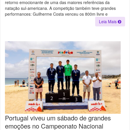
E
retorno emocionante de uma das maiores referências da
PAIXÃO
natação sul-americana. A competição também teve grandes
PELA
NATAÇÃO
performances: Guilherme Costa venceu os 800m livre e
CONTINUAM
FAZENDO
Leia Mais
HISTÓRIA
Portugal viveu um sábado de grandes
emoções no Campeonato Nacional