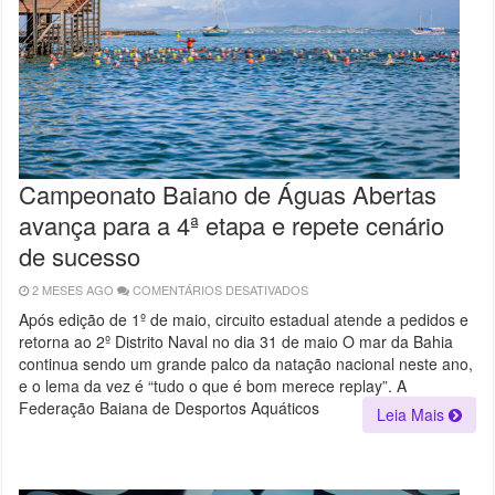
Campeonato Baiano de Águas Abertas
avança para a 4ª etapa e repete cenário
de sucesso
2 MESES AGO
COMENTÁRIOS DESATIVADOS
EM
CAMPEONATO
BAIANO
Após edição de 1º de maio, circuito estadual atende a pedidos e
DE
retorna ao 2º Distrito Naval no dia 31 de maio O mar da Bahia
ÁGUAS
ABERTAS
continua sendo um grande palco da natação nacional neste ano,
AVANÇA
PARA
e o lema da vez é “tudo o que é bom merece replay”. A
A
Federação Baiana de Desportos Aquáticos
4ª
Leia Mais
ETAPA
E
REPETE
CENÁRIO
DE
SUCESSO