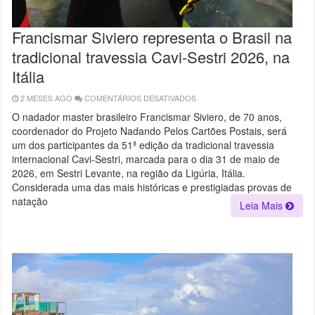
Francismar Siviero representa o Brasil na
tradicional travessia Cavi-Sestri 2026, na
Itália
2 MESES AGO
COMENTÁRIOS DESATIVADOS
EM
FRANCISMAR
SIVIERO
O nadador master brasileiro Francismar Siviero, de 70 anos,
REPRESENTA
coordenador do Projeto Nadando Pelos Cartões Postais, será
O
BRASIL
um dos participantes da 51ª edição da tradicional travessia
NA
TRADICIONAL
internacional Cavi-Sestri, marcada para o dia 31 de maio de
TRAVESSIA
2026, em Sestri Levante, na região da Ligúria, Itália.
CAVI-
SESTRI
Considerada uma das mais históricas e prestigiadas provas de
2026,
NA
natação
Leia Mais
ITÁLIA