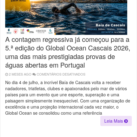
A contagem regressiva já começou para a
5.ª edição do Global Ocean Cascais 2026,
uma das mais prestigiadas provas de
águas abertas em Portugal
2 MESES AGO
COMENTÁRIOS DESATIVADOS
EM
A
CONTAGEM
No dia 4 de julho, a incrível Baía de Cascais volta a receber
REGRESSIVA
nadadores, triatletas, clubes e apaixonados pelo mar de vários
JÁ
COMEÇOU
países para um evento que une esporte, superação e uma
PARA
A
paisagem simplesmente inesquecível. Com uma organização de
5.ª
excelência e uma projeção internacional cada vez maior, o
EDIÇÃO
DO
Global Ocean se consolidou como uma referência
GLOBAL
OCEAN
Leia Mais
CASCAIS
2026,
UMA
DAS
MAIS