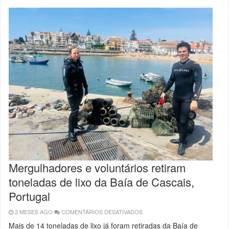
PRESTIGIADAS
PROVAS
DE
ÁGUAS
ABERTAS
EM
PORTUGAL
Mergulhadores e voluntários retiram
toneladas de lixo da Baía de Cascais,
Portugal
2 MESES AGO
COMENTÁRIOS DESATIVADOS
EM
MERGULHADORES
E
Mais de 14 toneladas de lixo já foram retiradas da Baía de