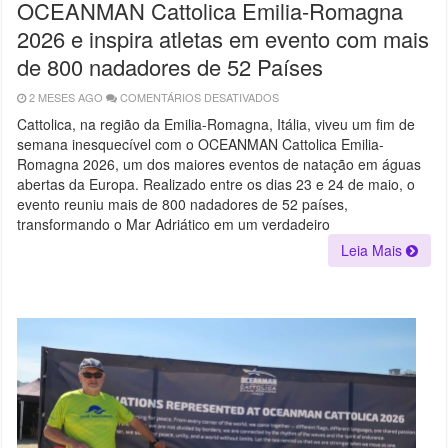
OCEANMAN Cattolica Emilia-Romagna
2026 e inspira atletas em evento com mais
de 800 nadadores de 52 Países
2 MESES AGO
COMENTÁRIOS DESATIVADOS
EM
FRANCISMAR
SIVIERO
Cattolica, na região da Emilia-Romagna, Itália, viveu um fim de
REPRESENTA
semana inesquecível com o OCEANMAN Cattolica Emilia-
O
BRASIL
Romagna 2026, um dos maiores eventos de natação em águas
NO
OCEANMAN
abertas da Europa. Realizado entre os dias 23 e 24 de maio, o
CATTOLICA
evento reuniu mais de 800 nadadores de 52 países,
EMILIA-
ROMAGNA
transformando o Mar Adriático em um verdadeiro
2026
E
Leia Mais
INSPIRA
ATLETAS
EM
EVENTO
COM
MAIS
DE
800
NADADORES
DE
52
PAÍSES