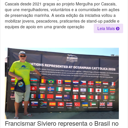
VOLUNTÁRIOS
Cascais desde 2021 graças ao projeto Mergulha por Cascais,
RETIRAM
TONELADAS
que une mergulhadores, voluntários e a comunidade em ações
DE
LIXO
de preservação marinha. A sexta edição da iniciativa voltou a
DA
mobilizar jovens, pescadores, praticantes de stand-up paddle e
BAÍA
DE
equipes de apoio em uma grande operação
Leia Mais
CASCAIS,
PORTUGAL
Francismar Siviero representa o Brasil no