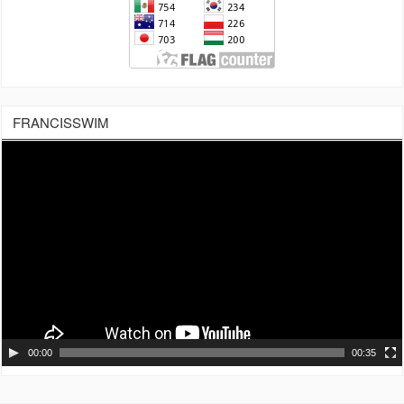
FRANCISSWIM
Tocador
de
vídeo
00:00
00:35