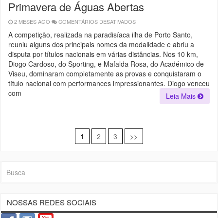
Primavera de Águas Abertas
2 MESES AGO
COMENTÁRIOS DESATIVADOS
EM
PORTUGAL
VIVEU
A competição, realizada na paradisíaca ilha de Porto Santo,
UM
reuniu alguns dos principais nomes da modalidade e abriu a
SÁBADO
DE
disputa por títulos nacionais em várias distâncias. Nos 10 km,
GRANDES
EMOÇÕES
Diogo Cardoso, do Sporting, e Mafalda Rosa, do Académico de
NO
Viseu, dominaram completamente as provas e conquistaram o
CAMPEONATO
NACIONAL
título nacional com performances impressionantes. Diogo venceu
PRIMAVERA
DE
com
Leia Mais
ÁGUAS
ABERTAS
1
2
3
>>
Navegação
por
posts
NOSSAS REDES SOCIAIS