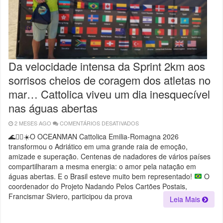
Da velocidade intensa da Sprint 2km aos
sorrisos cheios de coragem dos atletas no
mar… Cattolica viveu um dia inesquecível
nas águas abertas
2 MESES AGO
COMENTÁRIOS DESATIVADOS
EM
DA
VELOCIDADE
🌊
🏊‍♂️
☀️
O OCEANMAN Cattolica Emilia-Romagna 2026
INTENSA
transformou o Adriático em uma grande raia de emoção,
DA
SPRINT
amizade e superação. Centenas de nadadores de vários países
2KM
AOS
compartilharam a mesma energia: o amor pela natação em
SORRISOS
águas abertas. E o Brasil esteve muito bem representado!
O
CHEIOS
DE
coordenador do Projeto Nadando Pelos Cartões Postais,
CORAGEM
DOS
Francismar Siviero, participou da prova
Leia Mais
ATLETAS
NO
MAR…
CATTOLICA