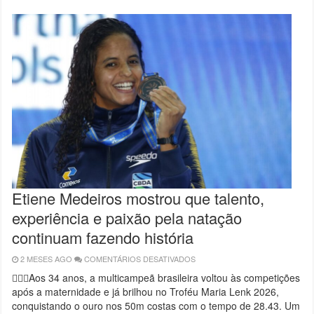
VIVEU
UM
DIA
INESQUECÍVEL
NAS
ÁGUAS
ABERTAS
Etiene Medeiros mostrou que talento,
experiência e paixão pela natação
continuam fazendo história
2 MESES AGO
COMENTÁRIOS DESATIVADOS
EM
ETIENE
MEDEIROS
🏊‍♀️✨Aos 34 anos, a multicampeã brasileira voltou às competições
MOSTROU
após a maternidade e já brilhou no Troféu Maria Lenk 2026,
QUE
TALENTO,
conquistando o ouro nos 50m costas com o tempo de 28.43. Um
EXPERIÊNCIA