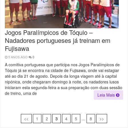
Jogos Paralímpicos de Tóquio –
Nadadores portugueses já treinam em
Fujisawa
5 ANOS AGO
0
A comitiva portuguesa que participa nos Jogos Paralímpicos de
Tóquio já se encontra na cidade de Fujisawa, onde vai estagiar
até ao dia 21 de agosto. Depois da longa viagem até à capital
nipónica, onde chegaram domingo à noite, os nadadores lusos
iniciaram esta segunda-feira a sua preparação com duas sessão
de treino, uma de
Leia Mais
<<
1
2
3
4
5
…
8
>>
Navegação