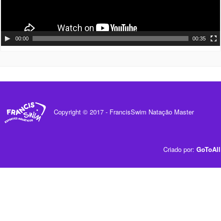
00:00
00:35
Copyright © 2017 - FrancisSwim Natação Master
Criado por:
GoToAll