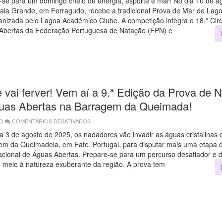
-se para um domingo cheio de energia, esporte e mar! No dia 10 de a
AÍ
raia Grande, em Ferragudo, recebe a tradicional Prova de Mar de Lag
A
22.ª
anizada pelo Lagoa Académico Clube. A competição integra o 18.º Circ
PROVA
DE
Abertas da Federação Portuguesa de Natação (FPN) e
MAR
DE
LAGOA
–
JORGE
LAMY!
PORTUGAL
VAI
MERGULHAR
e vai ferver! Vem aí a 9.ª Edição da Prova de 
NESSA
FESTA
DAS
uas Abertas na Barragem da Queimada!
ÁGUAS
ABERTAS!
GO
COMENTÁRIOS DESATIVADOS
EM
💦
FAFE
a 3 de agosto de 2025, os nadadores vão invadir as águas cristalinas 
VAI
em da Queimadela, em Fafe, Portugal, para disputar mais uma etapa d
FERVER!
VEM
acional de Águas Abertas. Prepare-se para um percurso desafiador e de
AÍ
A
m meio à natureza exuberante da região. A prova tem
9.ª
EDIÇÃO
DA
PROVA
DE
NATAÇÃO
EM
ÁGUAS
ABERTAS
NA