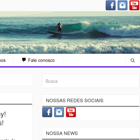
arah Sjostrom (SWE) – A guerreira
mos
Fale conosco
NOSSAS REDES SOCIAIS
y!
s!
NOSSA NEWS