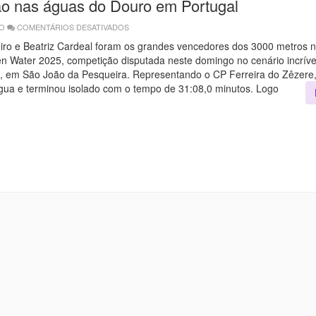
 nas águas do Douro em Portugal
BARRAGEM
DA
QUEIMADA!
GO
COMENTÁRIOS DESATIVADOS
EM
EMOÇÃO
NAS
iro e Beatriz Cardeal foram os grandes vencedores dos 3000 metros 
ÁGUAS
en Water 2025, competição disputada neste domingo no cenário incríve
DO
DOURO
, em São João da Pesqueira. Representando o CP Ferreira do Zêzere,
EM
PORTUGAL
gua e terminou isolado com o tempo de 31:08,0 minutos. Logo