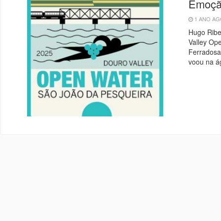
Emoção
1 ANO A
Hugo Ribe
Valley Op
Ferradosa
voou na á