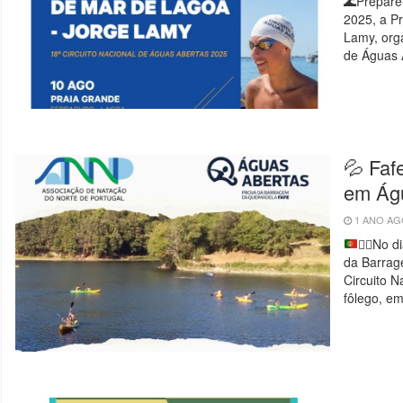
🌊Prepare
2025, a P
Lamy, org
de Águas 
💦 Faf
em Ág
1 ANO A
🏊‍♂️
No di
da Barrag
Circuito N
fôlego, e