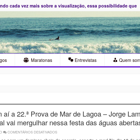
do cada vez mais sobre a visualização, essa possibilidade que
S
igos
Maratonas
Entrevistas
Quem so
 aí a 22.ª Prova de Mar de Lagoa – Jorge Lam
al vai mergulhar nessa festa das águas aberta
GO
COMENTÁRIOS DESATIVADOS
EM
🌊
VEM