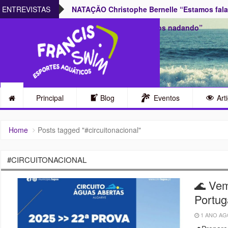
armente no Rio
ENTREVISTAS
NATAÇÃO Christophe Bernelle “Estamos falan
temos de nos imaginarmos nadando”
Principal
Blog
Eventos
Art
Home
Posts tagged "#circuitonacional"
#CIRCUITONACIONAL
🌊 Vem
Portug
1 ANO A