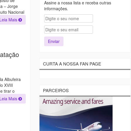
gosto de
Assine a nossa lista e receba outras
oa – Jorge
informações.
uito Nacional
Leia Mais
Natação
CURTA A NOSSA FAN PAGE
da Albufeira
o XVIII
PARCEIROS
 tirar o
Leia Mais