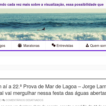
do cada vez mais sobre a visualização, essa possibilidade que
S
igos
Maratonas
Entrevistas
Quem so
 aí a 22.ª Prova de Mar de Lagoa – Jorge Lam
al vai mergulhar nessa festa das águas aberta
GO
COMENTÁRIOS DESATIVADOS
EM
🌊
VEM