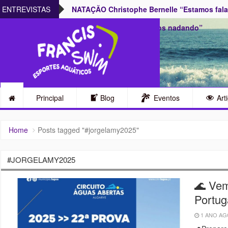
armente no Rio
ENTREVISTAS
NATAÇÃO Christophe Bernelle “Estamos falan
temos de nos imaginarmos nadando”
Principal
Blog
Eventos
Art
Home
Posts tagged "#jorgelamy2025"
#JORGELAMY2025
🌊 Vem
Portug
1 ANO A