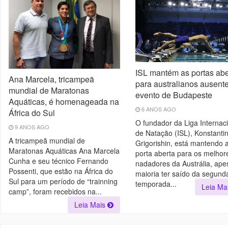
ISL mantém as portas abe
Ana Marcela, tricampeã
para australianos ausent
mundial de Maratonas
evento de Budapeste
Aquáticas, é homenageada na
6 ANOS AGO
África do Sul
O fundador da Liga Internac
9 ANOS AGO
de Natação (ISL), Konstanti
A tricampeã mundial de
Grigorishin, está mantendo 
Maratonas Aquáticas Ana Marcela
porta aberta para os melhor
Cunha e seu técnico Fernando
nadadores da Austrália, ape
Possenti, que estão na África do
maioria ter saído da segund
Sul para um período de “trainning
temporada...
Leia Ma
camp”, foram recebidos na...
Leia Mais