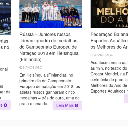
Rússia – Juniores russos
Federação Baiana
lideram quadro de medalhas
Esportes Aquático
rtas
do Campeonato Europeu de
os Melhores do A
es no
Natação 2018 em Helsínquia
3 ANOS AGO
(Finlândia)
Aconteceu nesta quin
8 ANOS AGO
às 19h, no teatro do
ional
Gregor Mendel, na P
n
Em Helsínquia (Finlândia), no
cerimônia de premi
a
primeiro dia do Campeonato
Melhores do Ano de
es
Europeu de natação em 2018, os
Esportes Aquáticos n
sar da
atletas russos ganharam cinco
a
medalhas – três de ouro, uma de
prata e uma de...
is
Leia Mais