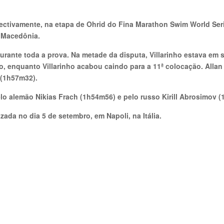
spectivamente, na etapa de Ohrid do Fina Marathon Swim World Ser
a Macedônia.
durante toda a prova. Na metade da disputa, Villarinho estava em 
o, enquanto Villarinho acabou caindo para a 11ª colocação. Alla
 (1h57m32).
o alemão Nikias Frach (1h54m56) e pelo russo Kirill Abrosimov 
ada no dia 5 de setembro, em Napoli, na Itália.