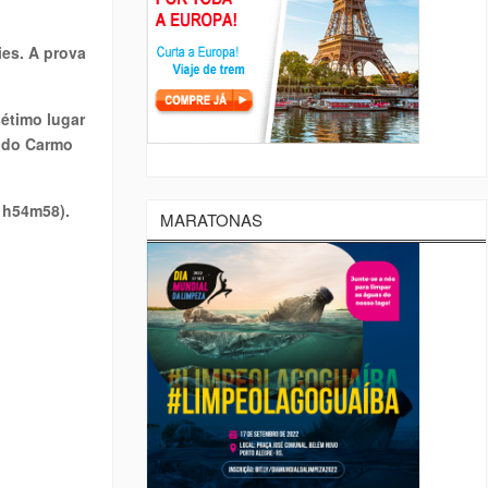
ies. A prova
sétimo lugar
n do Carmo
(1h54m58).
MARATONAS