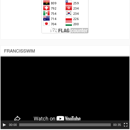
FRANCISSWIM
Tocador
de
vídeo
00:00
00:35