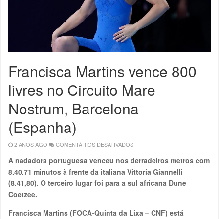
Francisca Martins vence 800
livres no Circuito Mare
Nostrum, Barcelona
(Espanha)
2 ANOS AGO
COMENTÁRIOS DESATIVADOS
EM
FRANCISCA
MARTINS
A nadadora portuguesa venceu nos derradeiros metros com
VENCE
800
8.40,71 minutos à frente da italiana Vittoria Giannelli
LIVRES
NO
(8.41,80). O terceiro lugar foi para a sul africana Dune
CIRCUITO
MARE
Coetzee.
NOSTRUM,
BARCELONA
(ESPANHA)
Francisca Martins (FOCA-Quinta da Lixa – CNF) está