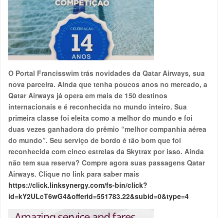
O Portal Francisswim trás novidades da Qatar Airways, sua
nova parceira. Ainda que tenha poucos anos no mercado, a
Qatar Airways já opera em mais de 150 destinos
internacionais e é reconhecida no mundo inteiro. Sua
primeira classe foi eleita como a melhor do mundo e foi
duas vezes ganhadora do prêmio “melhor companhia aérea
do mundo”. Seu serviço de bordo é tão bom que foi
reconhecida com cinco estrelas da Skytrax por isso. Ainda
não tem sua reserva? Compre agora suas passagens Qatar
Airways. Clique no link para saber mais
https://click.linksynergy.com/fs-bin/click?
id=kY2ULcT6wG4&offerid=551783.22&subid=0&type=4