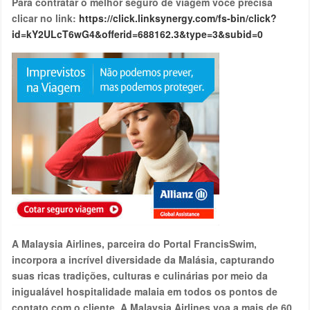
Para contratar o melhor seguro de viagem você precisa
clicar no link:
https://click.linksynergy.com/fs-bin/click?
id=kY2ULcT6wG4&offerid=688162.3&type=3&subid=0
A Malaysia Airlines, parceira do Portal FrancisSwim,
incorpora a incrível diversidade da Malásia, capturando
suas ricas tradições, culturas e culinárias por meio da
inigualável hospitalidade malaia em todos os pontos de
contato com o cliente. A Malaysia Airlines voa a mais de 60