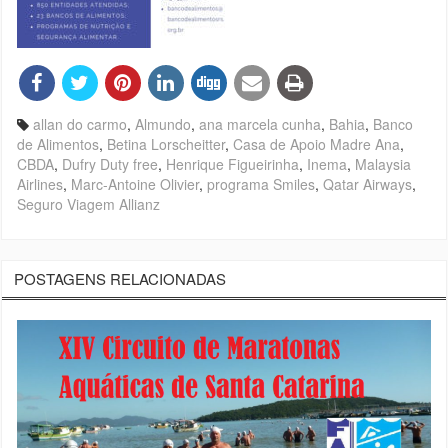
allan do carmo
,
Almundo
,
ana marcela cunha
,
Bahia
,
Banco
de Alimentos
,
Betina Lorscheitter
,
Casa de Apoio Madre Ana
,
CBDA
,
Dufry Duty free
,
Henrique Figueirinha
,
Inema
,
Malaysia
Airlines
,
Marc-Antoine Olivier
,
programa Smiles
,
Qatar Airways
,
Seguro Viagem Allianz
POSTAGENS RELACIONADAS