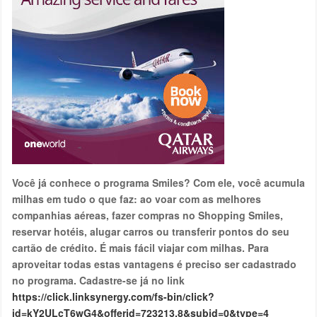
Você já conhece o programa Smiles? Com ele, você acumula
milhas em tudo o que faz: ao voar com as melhores
companhias aéreas, fazer compras no Shopping Smiles,
reservar hotéis, alugar carros ou transferir pontos do seu
cartão de crédito. É mais fácil viajar com milhas. Para
aproveitar todas estas vantagens é preciso ser cadastrado
no programa. Cadastre-se já no link
https://click.linksynergy.com/fs-bin/click?
id=kY2ULcT6wG4&offerid=723213.8&subid=0&type=4