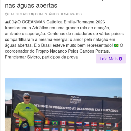
nas águas abertas
3 MESES AGO
COMENTÁRIOS DESATIVADOS
EM
DA
VELOCIDADE
🌊
🏊‍♂️
☀️
O OCEANMAN Cattolica Emilia-Romagna 2026
INTENSA
transformou o Adriático em uma grande raia de emoção,
DA
SPRINT
amizade e superação. Centenas de nadadores de vários países
2KM
AOS
compartilharam a mesma energia: o amor pela natação em
SORRISOS
águas abertas. E o Brasil esteve muito bem representado!
O
CHEIOS
DE
coordenador do Projeto Nadando Pelos Cartões Postais,
CORAGEM
DOS
Francismar Siviero, participou da prova
Leia Mais
ATLETAS
NO
MAR…
CATTOLICA
VIVEU
UM
DIA
INESQUECÍVEL
NAS
ÁGUAS
ABERTAS