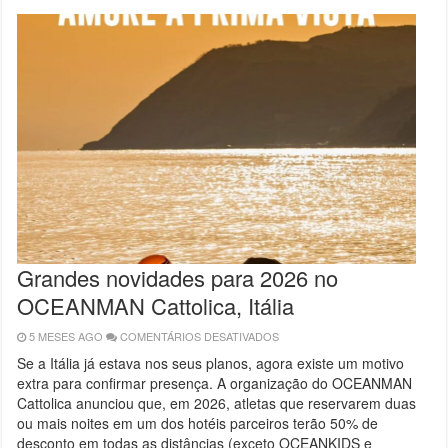
PRINCIPAL
JÁ
FORAM
PREENCHIDAS
Grandes novidades para 2026 no
OCEANMAN Cattolica, Itália
5 MESES AGO
COMENTÁRIOS DESATIVADOS
EM
GRANDES
NOVIDADES
Se a Itália já estava nos seus planos, agora existe um motivo
PARA
extra para confirmar presença. A organização do OCEANMAN
2026
NO
Cattolica anunciou que, em 2026, atletas que reservarem duas
OCEANMAN
CATTOLICA,
ou mais noites em um dos hotéis parceiros terão 50% de
ITÁLIA
desconto em todas as distâncias (exceto OCEANKIDS e