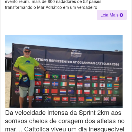
evento reuniu mais de 800 nadadores de 52 países,
EMILIA-
ROMAGNA
transformando o Mar Adriático em um verdadeiro
2026
E
Leia Mais
INSPIRA
ATLETAS
EM
EVENTO
COM
MAIS
DE
800
NADADORES
DE
52
PAÍSES
Da velocidade intensa da Sprint 2km aos
sorrisos cheios de coragem dos atletas no
mar… Cattolica viveu um dia inesquecível