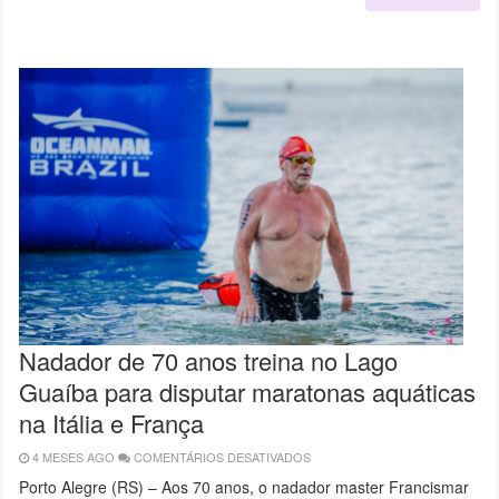
VAI
QUERER
FAZER
PARTE
DISSO
Nadador de 70 anos treina no Lago
Guaíba para disputar maratonas aquáticas
na Itália e França
4 MESES AGO
COMENTÁRIOS DESATIVADOS
EM
NADADOR
DE
Porto Alegre (RS) – Aos 70 anos, o nadador master Francismar
70