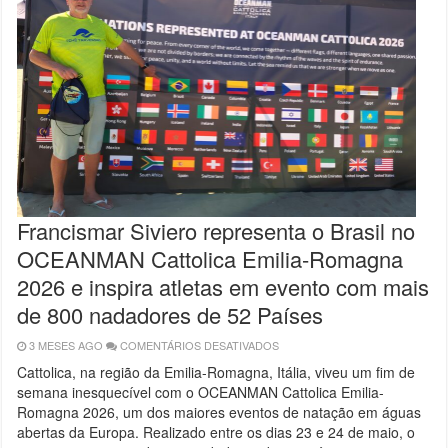
Francismar Siviero representa o Brasil no
OCEANMAN Cattolica Emilia-Romagna
2026 e inspira atletas em evento com mais
de 800 nadadores de 52 Países
3 MESES AGO
COMENTÁRIOS DESATIVADOS
EM
FRANCISMAR
SIVIERO
Cattolica, na região da Emilia-Romagna, Itália, viveu um fim de
REPRESENTA
semana inesquecível com o OCEANMAN Cattolica Emilia-
O
BRASIL
Romagna 2026, um dos maiores eventos de natação em águas
NO
OCEANMAN
abertas da Europa. Realizado entre os dias 23 e 24 de maio, o
CATTOLICA