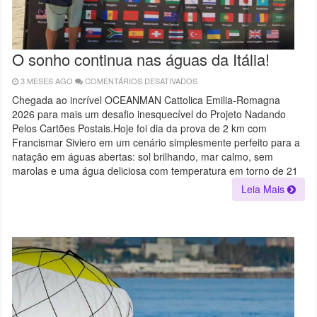
O sonho continua nas águas da Itália!
3 MESES AGO
COMENTÁRIOS DESATIVADOS
EM
O
SONHO
Chegada ao incrível OCEANMAN Cattolica Emilia-Romagna
CONTINUA
2026 para mais um desafio inesquecível do Projeto Nadando
NAS
ÁGUAS
Pelos Cartões Postais.Hoje foi dia da prova de 2 km com
DA
ITÁLIA!
Francismar Siviero em um cenário simplesmente perfeito para a
natação em águas abertas: sol brilhando, mar calmo, sem
marolas e uma água deliciosa com temperatura em torno de 21
Leia Mais