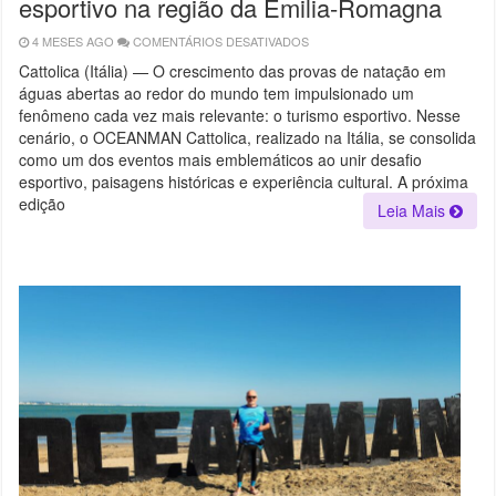
esportivo na região da Emilia-Romagna
4 MESES AGO
COMENTÁRIOS DESATIVADOS
EM
OCEANMAN
CATTOLICA
Cattolica (Itália) — O crescimento das provas de natação em
IMPULSIONA
águas abertas ao redor do mundo tem impulsionado um
TURISMO
ESPORTIVO
fenômeno cada vez mais relevante: o turismo esportivo. Nesse
NA
REGIÃO
cenário, o OCEANMAN Cattolica, realizado na Itália, se consolida
DA
como um dos eventos mais emblemáticos ao unir desafio
EMILIA-
ROMAGNA
esportivo, paisagens históricas e experiência cultural. A próxima
edição
Leia Mais