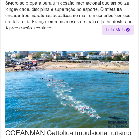
Siviero se prepara para um desafio internacional que simboliza
ANOS
TREINA
longevidade, disciplina e superação no esporte. O atleta irá
NO
LAGO
encarar três maratonas aquáticas no mar, em cenários icônicos
GUAÍBA
da Itália e da França, entre os meses de maio e junho deste ano.
PARA
DISPUTAR
A preparação acontece
Leia Mais
MARATONAS
AQUÁTICAS
NA
ITÁLIA
E
FRANÇA
OCEANMAN Cattolica impulsiona turismo