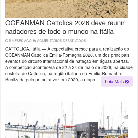
OCEANMAN Cattolica 2026 deve reunir
nadadores de todo o mundo na Itália
5 MESES AGO
COMENTÁRIOS DESATIVADOS
EM
OCEANMAN
CATTOLICA
CATTOLICA, Itália — A expectativa cresce para a realização do
2026
OCEANMAN Cattolica Emilia-Romagna 2026, um dos principais
DEVE
REUNIR
eventos do circuito internacional de natação em águas abertas.
NADADORES
DE
A competição acontecerá de 22 a 24 de maio de 2026, na cidade
TODO
costeira de Cattolica, na região italiana da Emília-Romanha.
O
MUNDO
Realizada pela primeira vez em 2020, a etapa
Leia Mais
NA
ITÁLIA