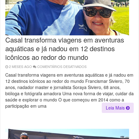
Casal transforma viagens em aventuras
aquáticas e já nadou em 12 destinos
icônicos ao redor do mundo
2 MESES AGO
COMENTÁRIOS DESATIVADOS
EM
CASAL
TRANSFORMA
Casal transforma viagens em aventuras aquáticas e já nadou em
VIAGENS
12 destinos icônicos ao redor do mundo Francismar Siviero, 70
EM
AVENTURAS
anos, nadador master e jornalista Soraya Siviero, 68 anos,
AQUÁTICAS
E
bióloga e fotógrafa amadora Uma nova forma de viajar, cuidar da
JÁ
saúde e explorar o mundo O que começou em 2014 como a
NADOU
EM
participação em uma
Leia Mais
12
DESTINOS
ICÔNICOS
AO
REDOR
DO
MUNDO