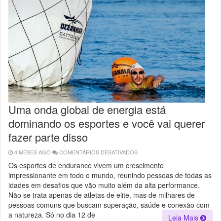
Uma onda global de energia está
dominando os esportes e você vai querer
fazer parte disso
4 MESES AGO
COMENTÁRIOS DESATIVADOS
EM
UMA
ONDA
Os esportes de endurance vivem um crescimento
GLOBAL
impressionante em todo o mundo, reunindo pessoas de todas as
DE
ENERGIA
idades em desafios que vão muito além da alta performance.
ESTÁ
DOMINANDO
Não se trata apenas de atletas de elite, mas de milhares de
OS
pessoas comuns que buscam superação, saúde e conexão com
ESPORTES
E
a natureza. Só no dia 12 de
Leia Mais
VOCÊ