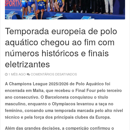
Temporada europeia de polo
aquático chegou ao fim com
números históricos e finais
eletrizantes
1 MÊS AGO
COMENTÁRIOS DESATIVADOS
EM
TEMPORADA
EUROPEIA
A Champions League 2025/2026 de Polo Aquático foi
DE
POLO
encerrada em Malta, que recebeu o Final Four pelo terceiro
AQUÁTICO
CHEGOU
ano consecutivo. O Barceloneta conquistou o título
AO
FIM
masculino, enquanto o Olympiacos levantou a taça no
COM
NÚMEROS
feminino, coroando uma temporada marcada pelo alto nível
HISTÓRICOS
E
técnico e pela força dos principais clubes da Europa.
FINAIS
ELETRIZANTES
Além das grandes decisões, a competição confirmou o