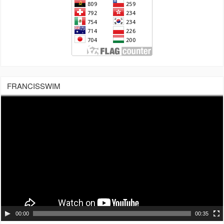
FRANCISSWIM
Tocador
de
vídeo
00:00
00:35