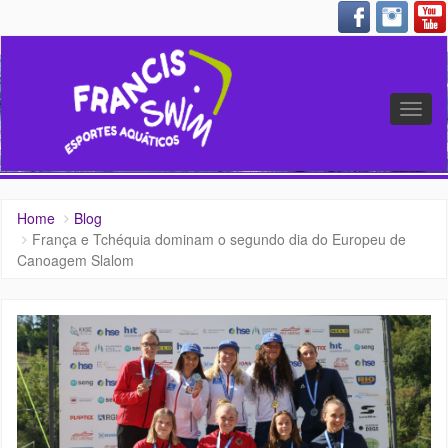
Altern
nave
Home
Blog
França e Tchéquia dominam o segundo dia do Europeu de
Canoagem Slalom