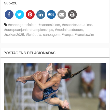
Sub-23.
#canoagemslalom
,
#canoeslalom
,
#esportesaquaticos
,
#europeanjuniorchampionships
,
#medalhasdeouro
,
#solkan2025
,
#tchéquia
,
canoagem
,
França
,
Francisswim
POSTAGENS RELACIONADAS