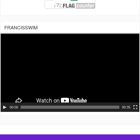
FRANCISSWIM
Tocador
de
vídeo
00:00
00:35