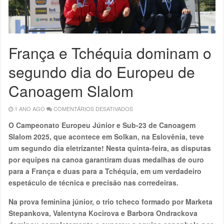
França e Tchéquia dominam o
segundo dia do Europeu de
Canoagem Slalom
1 ANO AGO
COMENTÁRIOS DESATIVADOS
EM
FRANÇA
E
O Campeonato Europeu Júnior e Sub-23 de Canoagem
TCHÉQUIA
DOMINAM
Slalom 2025, que acontece em Solkan, na Eslovênia, teve
O
SEGUNDO
um segundo dia eletrizante! Nesta quinta-feira, as disputas
DIA
DO
por equipes na canoa garantiram duas medalhas de ouro
EUROPEU
DE
para a França e duas para a Tchéquia, em um verdadeiro
CANOAGEM
SLALOM
espetáculo de técnica e precisão nas corredeiras.
Na prova feminina júnior, o trio tcheco formado por Marketa
Stepankova, Valentyna Kocirova e Barbora Ondrackova